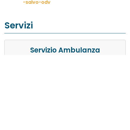
-salvo-odv
Servizi
Servizio Ambulanza
Tipologia del servizio
Soccorso
A chi si rivolge
Privati Cittadini
Zona attiva
Calabria