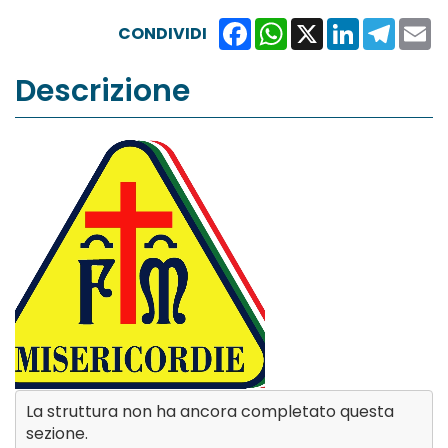
Facebook
WhatsApp
X
LinkedIn
Teleg
E
CONDIVIDI
Descrizione
La struttura non ha ancora completato questa
sezione.