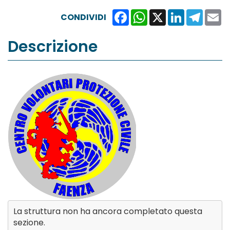
Facebook
WhatsApp
X
LinkedIn
Teleg
E
CONDIVIDI
Descrizione
La struttura non ha ancora completato questa
sezione.