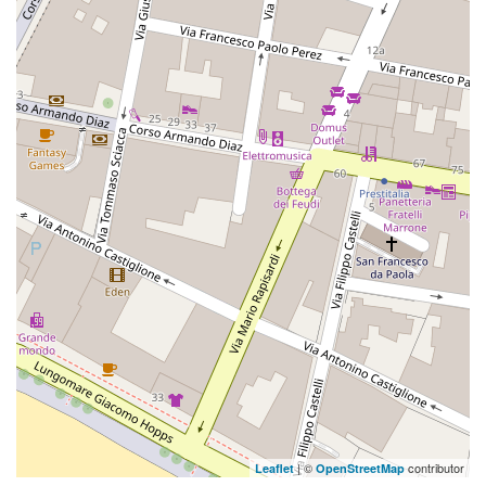
| ©
contributor
Leaflet
OpenStreetMap