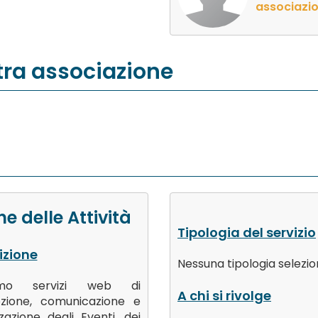
associazi
stra associazione
e delle Attività
Tipologia del servizio
izione
Nessuna tipologia selezio
iamo servizi web di
A chi si rivolge
zione, comunicazione e
zzazione degli Eventi, dei