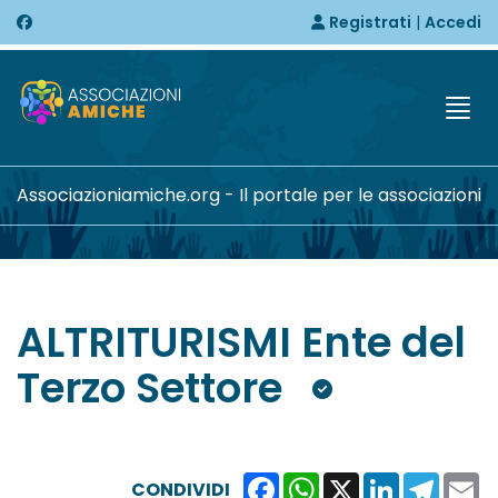
Registrati
|
Accedi
Togg
Associazioniamiche.org - Il portale per le associazioni
ALTRITURISMI Ente del
Terzo Settore
Facebook
WhatsApp
X
LinkedIn
Teleg
E
CONDIVIDI